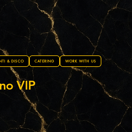
NTI & DISCO
CATERING
WORK WITH US
gno VIP