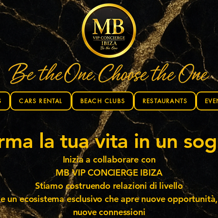
S
CARS RENTAL
BEACH CLUBS
RESTAURANTS
EVE
rma la tua vita in un so
Inizia a collaborare con
MB VIP CONCIERGE IBIZA
Stiamo costruendo relazioni di livello
e un ecosistema esclusivo che apre nuove opportunità,
nuove connessioni